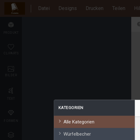
Datei
Designs
Drucken
Teilen
Hi
PRODUKT
CLIPARTS
BILDER
TEXT
KATEGORIEN
FORMEN
Alle Kategorien
Würfelbecher