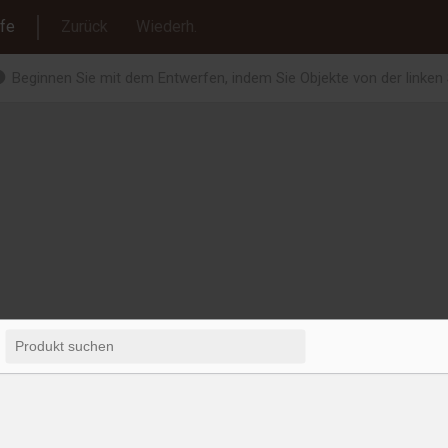
lfe
Zurück
Wiederh.
Beginnen Sie mit dem Entwerfen, indem Sie Objekte von der linken