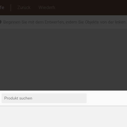
lfe
Zurück
Wiederh.
Beginnen Sie mit dem Entwerfen, indem Sie Objekte von der linken