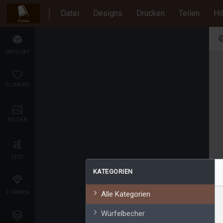
Datei
Designs
Drucken
Teilen
Hi
PRODUKT
CLIPARTS
BILDER
TEXT
KATEGORIEN
FORMEN
Alle Kategorien
Würfelbecher