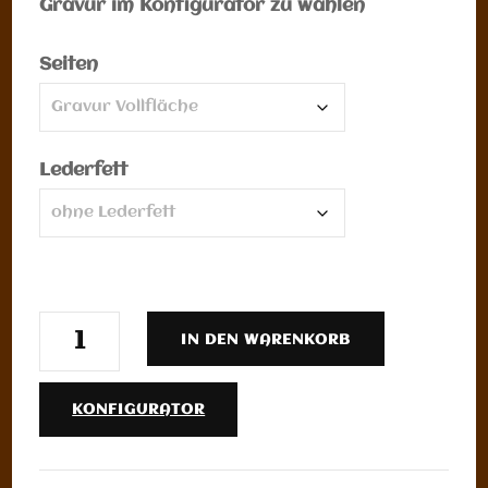
Gravur im Konfigurator zu wählen
Seiten
Lederfett
Würfelbecher
IN DEN WARENKORB
Vollflächengravur
Menge
KONFIGURATOR