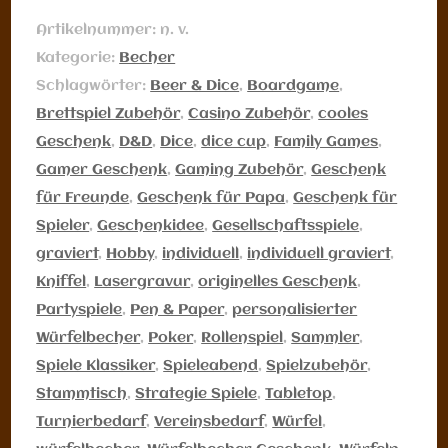
Artikelnummer:
n. v.
Kategorie:
Becher
Schlagwörter:
Beer & Dice
,
Boardgame
,
Brettspiel Zubehör
,
Casino Zubehör
,
cooles
Geschenk
,
D&D
,
Dice
,
dice cup
,
Family Games
,
Gamer Geschenk
,
Gaming Zubehör
,
Geschenk
für Freunde
,
Geschenk für Papa
,
Geschenk für
Spieler
,
Geschenkidee
,
Gesellschaftsspiele
,
graviert
,
Hobby
,
individuell
,
individuell graviert
,
Kniffel
,
Lasergravur
,
originelles Geschenk
,
Partyspiele
,
Pen & Paper
,
personalisierter
Würfelbecher
,
Poker
,
Rollenspiel
,
Sammler
,
Spiele Klassiker
,
Spieleabend
,
Spielzubehör
,
Stammtisch
,
Strategie Spiele
,
Tabletop
,
Turnierbedarf
,
Vereinsbedarf
,
Würfel
,