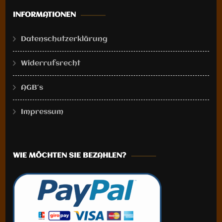
auf.
auf.
INFORMATIONEN
Die
Die
Optionen
Optionen
Datenschutzerklärung
können
können
Widerrufsrecht
auf
auf
der
der
AGB´s
Produktseite
Produktseite
gewählt
gewählt
Impressum
werden
werden
WIE MÖCHTEN SIE BEZAHLEN?