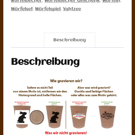
würfelbecher
,
Würfelbecher Geschenk
,
Würfeln
,
Würfelset
,
Würfelspiel
,
Yahtzee
Beschreibung
Beschreibung