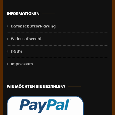
auf.
auf.
Die
Die
INFORMATIONEN
Optionen
Optionen
können
können
Datenschutzerklärung
auf
auf
der
der
Widerrufsrecht
Produktseite
Produktseite
gewählt
gewählt
AGB´s
werden
werden
Impressum
WIE MÖCHTEN SIE BEZAHLEN?