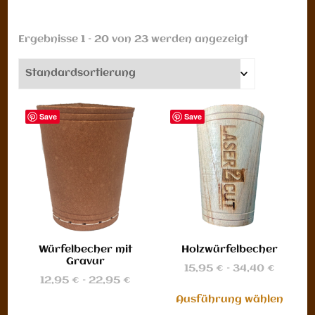
Ergebnisse 1 – 20 von 23 werden angezeigt
Save
Save
Würfelbecher mit
Holzwürfelbecher
Gravur
Preiss
15,95
€
–
34,40
€
Preisspanne:
12,95
€
–
22,95
€
15,95 €
Dies
12,95 €
bis
Ausführung wählen
Dieses
bis
Pro
34,40 