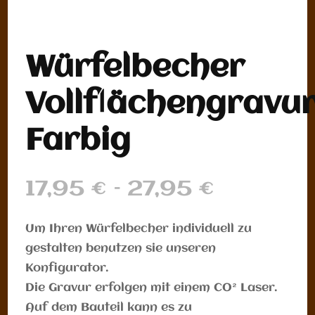
Würfelbecher
Vollflächengravu
Farbig
17,95
€
–
27,95
€
Preisspanne:
17,95 €
Um Ihren Würfelbecher individuell zu
gestalten benutzen sie unseren
bis
Konfigurator.
27,95 €
Die Gravur erfolgen mit einem CO² Laser.
Auf dem Bauteil kann es zu