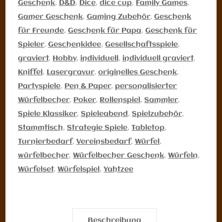
Geschenk
,
D&D
,
Dice
,
dice cup
,
Family Games
,
Gamer Geschenk
,
Gaming Zubehör
,
Geschenk
für Freunde
,
Geschenk für Papa
,
Geschenk für
Spieler
,
Geschenkidee
,
Gesellschaftsspiele
,
graviert
,
Hobby
,
individuell
,
individuell graviert
,
Kniffel
,
Lasergravur
,
originelles Geschenk
,
Partyspiele
,
Pen & Paper
,
personalisierter
Würfelbecher
,
Poker
,
Rollenspiel
,
Sammler
,
Spiele Klassiker
,
Spieleabend
,
Spielzubehör
,
Stammtisch
,
Strategie Spiele
,
Tabletop
,
Turnierbedarf
,
Vereinsbedarf
,
Würfel
,
würfelbecher
,
Würfelbecher Geschenk
,
Würfeln
,
Würfelset
,
Würfelspiel
,
Yahtzee
Beschreibung