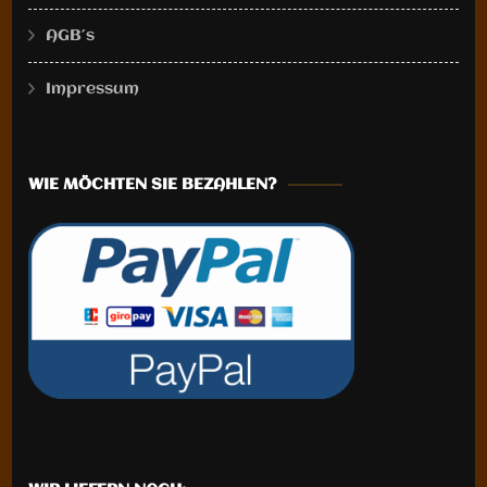
der
der
AGB´s
Produktseite
Produktseite
gewählt
gewählt
Impressum
werden
werden
WIE MÖCHTEN SIE BEZAHLEN?