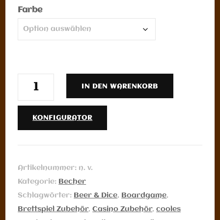
Farbe
Würfelbecher
IN DEN WARENKORB
Vollflächengravur
Farbig
KONFIGURATOR
Menge
Artikelnummer:
n. v.
Kategorie:
Becher
Schlagwörter:
Beer & Dice
,
Boardgame
,
Brettspiel Zubehör
,
Casino Zubehör
,
cooles